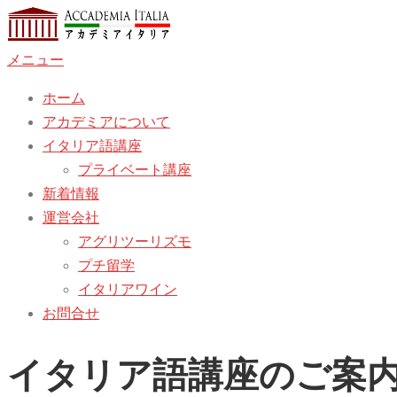
コ
ン
メニュー
テ
ン
ホーム
ツ
アカデミアについて
へ
イタリア語講座
ス
プライベート講座
キ
新着情報
ッ
運営会社
プ
アグリツーリズモ
プチ留学
イタリアワイン
お問合せ
イタリア語講座のご案