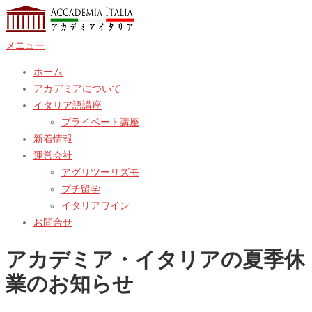
コ
ン
メニュー
テ
ン
ホーム
ツ
アカデミアについて
へ
イタリア語講座
ス
プライベート講座
キ
新着情報
ッ
運営会社
プ
アグリツーリズモ
プチ留学
イタリアワイン
お問合せ
アカデミア・イタリアの夏季休
業のお知らせ