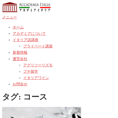
コ
ン
メニュー
テ
ン
ホーム
ツ
アカデミアについて
へ
イタリア語講座
ス
プライベート講座
キ
新着情報
ッ
運営会社
プ
アグリツーリズモ
プチ留学
イタリアワイン
お問合せ
タグ:
コース