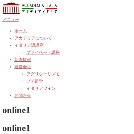
コ
ン
メニュー
テ
ン
ホーム
ツ
アカデミアについて
へ
イタリア語講座
ス
プライベート講座
キ
新着情報
ッ
運営会社
プ
アグリツーリズモ
プチ留学
イタリアワイン
お問合せ
online1
online1