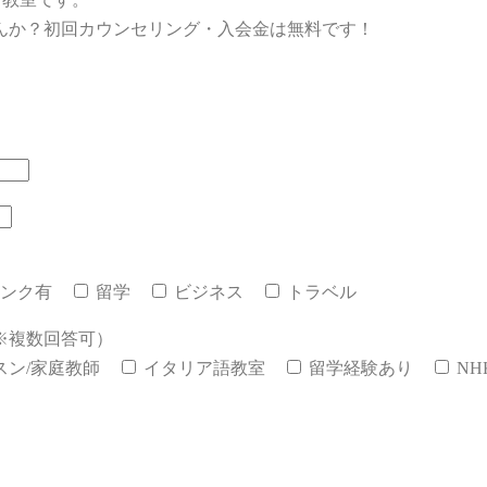
んか？初回カウンセリング・入会金は無料です！
ンク有
留学
ビジネス
トラベル
※複数回答可）
スン/家庭教師
イタリア語教室
留学経験あり
N