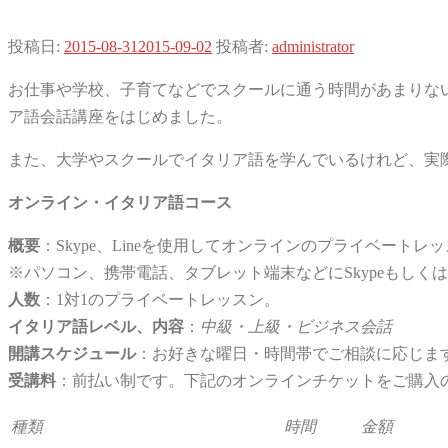
投稿日:
2015-08-31
2015-09-02
投稿者:
administrator
お仕事や学校、子育てなどでスクールに通う時間があまりな
ア語会話講座をはじめました。
また、大学やスクールでイタリア語を学んでいるけれど、実
オンライン・イタリア語コース
概要
：Skype、Lineを使用してオンラインのプライベートレ
※パソコン、携帯電話、タブレット端末などにSkypeもしくは
人数
：1対1のプライベートレッスン。
イタリア語レベル、内容
：
中級・上級・ビジネス会話
開講スケジュール
：お好きな曜日・時間帯でご相談に応じます。（
受講料
：前払い制です。下記のオンラインチケットをご購入の
種類
時間
金額