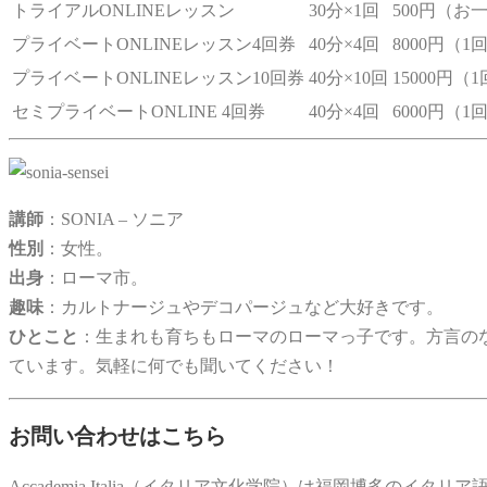
トライアルONLINEレッスン
30分×1回
500円（お
プライベートONLINEレッスン4回券
40分×4回
8000円（1
プライベートONLINEレッスン10回券
40分×10回
15000円（
セミプライベートONLINE 4回券
40分×4回
6000円（1
講師
：SONIA – ソニア
性別
：女性。
出身
：ローマ市。
趣味
：カルトナージュやデコパージュなど大好きです。
ひとこと
：生まれも育ちもローマのローマっ子です。方言の
ています。気軽に何でも聞いてください！
お問い合わせはこちら
Accademia Italia（イタリア文化学院）は福岡博多のイタリ