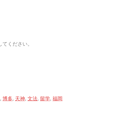
してください。
,
博多
,
天神
,
文法
,
留学
,
福岡