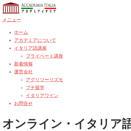
コ
ン
メニュー
テ
ン
ホーム
ツ
アカデミアについて
へ
イタリア語講座
ス
プライベート講座
キ
新着情報
ッ
運営会社
プ
アグリツーリズモ
プチ留学
イタリアワイン
お問合せ
オンライン・イタリア