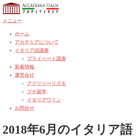
コ
ン
メニュー
テ
ン
ホーム
ツ
アカデミアについて
へ
イタリア語講座
ス
プライベート講座
キ
新着情報
ッ
運営会社
プ
アグリツーリズモ
プチ留学
イタリアワイン
お問合せ
2018年6月のイタリ