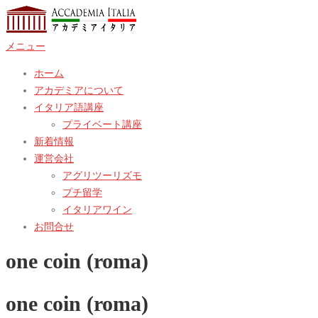
コ
ン
メニュー
テ
ン
ホーム
ツ
アカデミアについて
へ
イタリア語講座
ス
プライベート講座
キ
新着情報
ッ
運営会社
プ
アグリツーリズモ
プチ留学
イタリアワイン
お問合せ
one coin (roma)
one coin (roma)