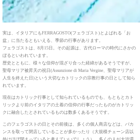
実は、イタリアにもFERRAGOSTO(フェラゴスト)とよばれる「お
盆」に当たるともいえる、季節の行事があります。
フェラゴストは、8月15日。その起源は、古代ローマの時代にさかの
ぼるといわれています。
歴史とともに、様々な信仰が混ざり合った経緯があるそうですが、
聖母マリア被昇天の祝日(Assunzione di Maria Vergine、聖母マリアが
人生を終えた日)という大切なカトリックの宗教行事の日として知ら
れています。
現在はカトリック行事として知られているものでも、もともとカト
リックより前のイタリアの土着の信仰の行事だったものがカトリッ
クに融合したとされているものは数多くあるそうです。
このフェラゴストの日とその前後は、多くの個人商店などは、バカ
ンスを取って閉店していることが多かったり（大規模チェーン店以
外はほぼ閉まっていると考えていいでしょう）、多くの人が大渋滞