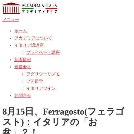
コ
ン
メニュー
テ
ン
ホーム
ツ
アカデミアについて
へ
イタリア語講座
ス
プライベート講座
キ
新着情報
ッ
運営会社
プ
アグリツーリズモ
プチ留学
イタリアワイン
お問合せ
8月15日、Ferragosto(フェラゴ
スト)：イタリアの「お
盆」？！