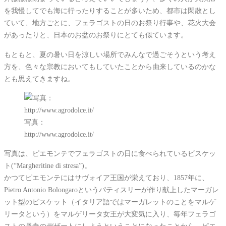
を我慢してでも海に行ったりすることが多いため、都市は閑散とし
ていて、地方ごとに、フェラゴストの日のお祭り行事や、花火大会
があったりと、日本のお盆のお祭りにとても似ています。
もともと、夏の暑い日を涼しい場所でみんなで過ごそうという考え
方を、色々な宗教においてもしていたことから由来しているのかな
とも思えてきますね。
写真：
http://www.agrodolce.it/
写真は、ピエモンテでフェラゴストの日に食べられているビスケッ
ト(“Margheritine di stresa”)。
かつてピエモンテにはサヴォイア王国が栄えており、1857年に、
Pietro Antonio Bolongaroというパティスリーが作り献上したマーガレ
ット型のビスケット（イタリア語ではマーガレットのことをマルゲ
リータという）をマルゲリータ女王が大変気に入り、毎年フェラゴ