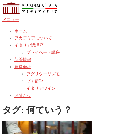
コ
ン
メニュー
テ
ン
ホーム
ツ
アカデミアについて
へ
イタリア語講座
ス
プライベート講座
キ
新着情報
ッ
運営会社
プ
アグリツーリズモ
プチ留学
イタリアワイン
お問合せ
タグ:
何ていう？